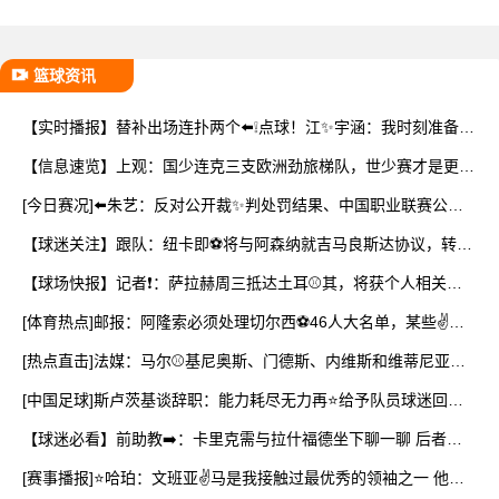
开球嘉宾
篮球资讯
【实时播报】替补出场连扑两个⬅️❕点球！江✨宇涵：我时刻准备着
为球队做出贡献
【信息速览】上观：国少连克三支欧洲劲旅梯队，世少赛才是更为
严苛的试炼❕
[今日赛况]⬅️朱艺：反对公开裁✨判处罚结果、中国职业联赛公开
争✨议判罚评议结果
【球迷关注】跟队：纽卡即⚽将与阿森纳就吉马良斯达协议，转会
费7500万镑无附加
【球场快报】记者❗：萨拉赫周三抵达土耳⚾其，将获个人相关产
品20%❕的销售分成
[体育热点]邮报：阿隆索必须处理切尔西⚽46人大名单，某些✌️位
置甚至有8人
[热点直击]法媒：马尔⚾基尼奥斯、门德斯、内维斯和维蒂尼亚已
归队，参加夏训
[中国足球]斯卢茨基谈辞职：能力耗尽无力再⭐给予队员球迷回
馈，不想为钱留下
【球迷必看】前助教➡️：卡里克需与拉什福德坐下聊一聊 后者也
可考虑美国和沙特
[赛事播报]⭐哈珀：文班亚✌️马是我接触过最优秀的领袖之一 他愿