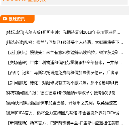
足球资讯
[体坛热讯]吉尔吉斯⬇️斯坦主帅：我期待复刻2019年参加亚洲杯闯
入十六强的成绩
[精选必读]队报：费兰与巴黎已⬇️经谈妥个人待遇，大概率将签下一
份五年合同
【热门资讯】慢镜头：米兰有意20岁边锋诺埃格拉，顿涅茨克矿工
要价400⚽0万欧
【赛场速递】世体：利物浦租借阿劳霍将承担全部薪水，⬅️并保留
赛季⬆️末买断选项✨
【西甲】记者：马斯坦托诺是免费纯租借加盟佛罗伦萨，后者承担
全额薪⬅️水❗➡️
【新闻前线】德佬：对翻修现有主场不感兴趣，那不✌️勒⬇️斯⬇️要建
造属于自己的新球场
[体育趣闻]图片报：德乙德累⬆️斯顿迪纳⭐摩改革引援考察机❗制，
关注球员行为举止
[滚动快讯]队报回顾伊布加盟巴黎：开法甲之先河，以英雄姿态离
⚾开
[意甲]FIFA官方：仍将全力支持因凡蒂诺 不会容忍外界对FIFA诚信
✌️的攻击
【新闻现场】扬基官方：巴萨前锋费➡️兰·托雷斯✨应邀担任美职棒