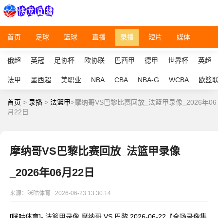
首页
足球
篮球
直播
录播
短片
媒体
俄超
英冠
足协杯
欧协联
巴西甲
德甲
世界杯
英超
法甲
墨西超
美职业
NBA
CBA
NBA-G
WCBA
欧篮
首页
>
录播
>
法篮甲
>摩纳哥VS巴黎比赛回放_法篮甲录像_2026年06
月22日
摩纳哥VS巴黎比赛回放_法篮甲录像
_2026年06月22日
来源：咪咕体育
2026-06-23 13:30:14
[咪咕体育]- 法篮甲录像 摩纳哥 VS 巴黎 2026-06-22【全场录像集