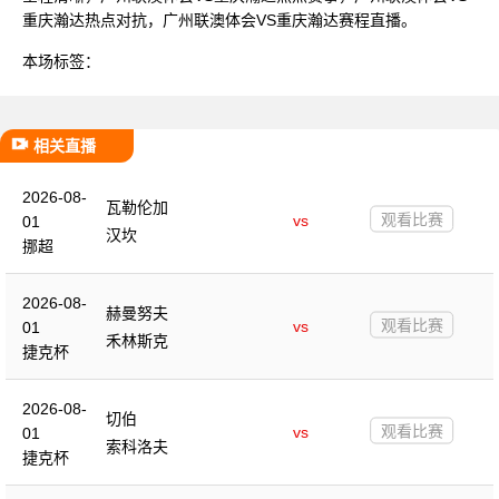
重庆瀚达热点对抗，广州联澳体会VS重庆瀚达赛程直播。
本场标签：
相关直播
2026-08-
瓦勒伦加
观看比赛
vs
01
汉坎
挪超
2026-08-
赫曼努夫
观看比赛
vs
01
禾林斯克
捷克杯
2026-08-
切伯
观看比赛
vs
01
索科洛夫
捷克杯