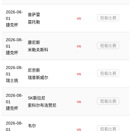
2026-08-
普萨雷
观看比赛
vs
01
莫托勒
捷克杯
2026-08-
康尼斯
观看比赛
vs
01
米勒夫斯科
捷克杯
2026-08-
尼奈斯
观看比赛
vs
01
瑞普斯威尔
瑞士挑
2026-08-
SK斯拉尼
观看比赛
vs
01
索科尔布洛赞尼
捷克杯
2026-08-
韦尔
观看比赛
vs
01