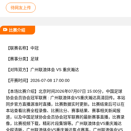
待网友上传
比赛介绍
【联赛名称】
中冠
【赛事分类】
足球
【对阵双方】
广州联澳体会 VS 重庆瀚达
【开赛时间】
2026-07-08 17:00:00
【本场比赛介绍】北京时间2026年07月07日 15:00分，中国足球
协会会员协会冠军联赛 : 广州联澳体会VS重庆瀚达高清回传。本站
同步官方直播源准时直播，比赛数据实时更新。比赛结束后可以在
本站查看比赛全程录像、比赛比分、赛事结果、赛事相关新闻报
道，以及中国足球协会会员协会冠军联赛的最新赛事直播，比赛录
像，比赛视频下载，精彩片段集锦等。广州联澳体会VS重庆瀚达
全程清晰，广州联澳体会VS重庆瀚达焦点赛事，广州联澳体会VS