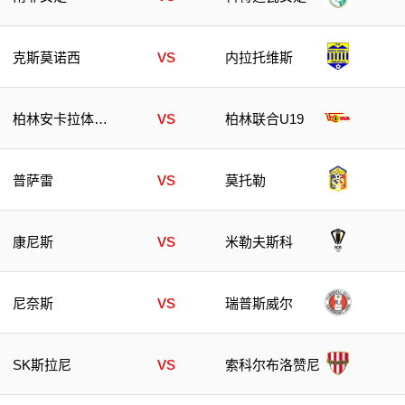
vs
克斯莫诺西
内拉托维斯
vs
柏林安卡拉体育
柏林联合U19
U19
vs
普萨雷
莫托勒
vs
康尼斯
米勒夫斯科
vs
尼奈斯
瑞普斯威尔
vs
SK斯拉尼
索科尔布洛赞尼