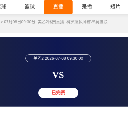
足球
篮球
直播
录播
短片
>
07月08日09:30分_美乙2比赛直播_科罗拉多风暴VS竞技联
美乙2
2026-07-08 09:30:00
VS
已完赛