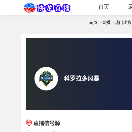
首页
首页
>
直播
>
热门比赛
科罗拉多风暴