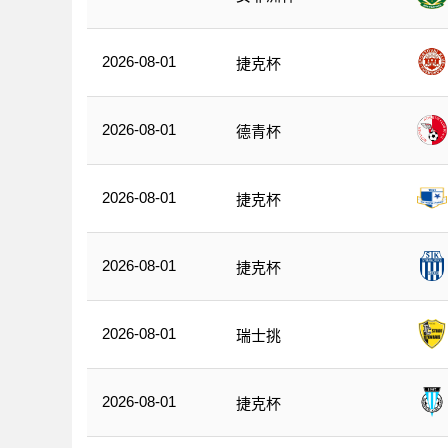
2026-08-01
捷克杯
2026-08-01
德青杯
2026-08-01
捷克杯
2026-08-01
捷克杯
2026-08-01
瑞士挑
2026-08-01
捷克杯