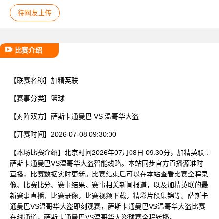
待网友上传
比赛介绍
【联赛名称】
加精英联
【赛事分类】
篮球
【对阵双方】
萨斯卡通曼巴 VS 温哥华大盗
【开赛时间】
2026-07-08 09:30:00
【本场比赛介绍】北京时间2026年07月08日 09:30分，加精英联 :
萨斯卡通曼巴VS温哥华大盗智能线路。本站同步官方直播源准时
直播，比赛数据实时更新。比赛结束后可以在本站查看比赛全程录
像、比赛比分、赛事结果、赛事相关新闻报道，以及加精英联的最
新赛事直播，比赛录像，比赛视频下载，精彩片段集锦等。萨斯卡
通曼巴VS温哥华大盗即刻观赛，萨斯卡通曼巴VS温哥华大盗比赛
在线通道，萨斯卡通曼巴VS温哥华大盗球赛全程转播。