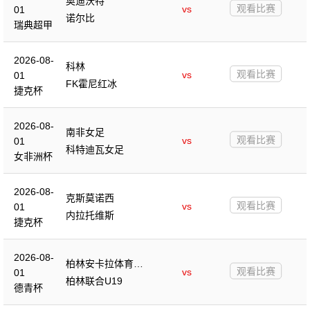
奥迪沃特
观看比赛
vs
01
诺尔比
瑞典超甲
2026-08-
科林
观看比赛
vs
01
FK霍尼红冰
捷克杯
2026-08-
南非女足
观看比赛
vs
01
科特迪瓦女足
女非洲杯
2026-08-
克斯莫诺西
观看比赛
vs
01
内拉托维斯
捷克杯
2026-08-
柏林安卡拉体育U1
观看比赛
vs
01
9
柏林联合U19
德青杯