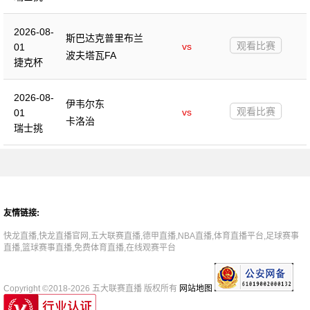
2026-08-
斯巴达克普里布兰
观看比赛
vs
01
波夫塔瓦FA
捷克杯
2026-08-
伊韦尔东
观看比赛
vs
01
卡洛治
瑞士挑
友情链接:
快龙直播,快龙直播官网,五大联赛直播,德甲直播,NBA直播,体育直播平台,足球赛事
直播,篮球赛事直播,免费体育直播,在线观赛平台
Copyright ©2018-2026 五大联赛直播 版权所有
网站地图