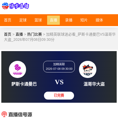
首页
足球
篮球
直播
录播
短片
媒体
首页
>
直播
>
热门比赛
>
加精英联球迷必看_萨斯卡通曼巴VS温哥华
大盗_2026年07月08日09:30分
加精英联
2026-07-08 09:30:00
VS
萨斯卡通曼巴
温哥华
已完赛