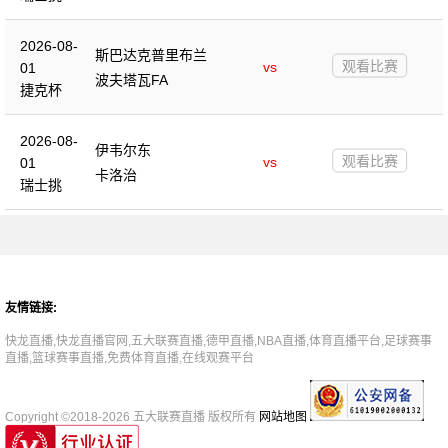
2026-08-
斯巴达克普里布兰
观看比赛
vs
01
波夫塔瓦FA
捷克杯
2026-08-
伊韦尔东
观看比赛
vs
01
卡洛治
瑞士挑
友情链接:
快龙直播,快龙直播官网,五大联赛直播,德甲直播,NBA直播,体育直播平台,足球赛事
直播,篮球赛事直播,免费体育直播,在线观赛平台
Copyright ©2018-2026 五大联赛直播 版权所有
网站地图