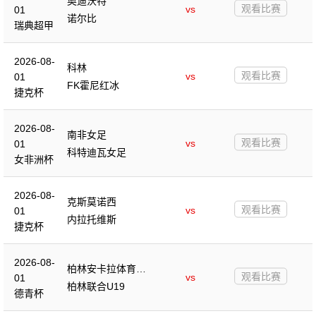
奥迪沃特
观看比赛
vs
01
诺尔比
瑞典超甲
2026-08-
科林
观看比赛
vs
01
FK霍尼红冰
捷克杯
2026-08-
南非女足
观看比赛
vs
01
科特迪瓦女足
女非洲杯
2026-08-
克斯莫诺西
观看比赛
vs
01
内拉托维斯
捷克杯
2026-08-
柏林安卡拉体育U1
观看比赛
vs
01
9
柏林联合U19
德青杯