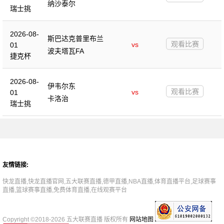
纳沙泰尔
瑞士挑
2026-08-
斯巴达克普里布兰
观看比赛
vs
01
波夫塔瓦FA
捷克杯
2026-08-
伊韦尔东
观看比赛
vs
01
卡洛治
瑞士挑
友情链接:
快龙直播,快龙直播官网,五大联赛直播,德甲直播,NBA直播,体育直播平台,足球赛事
直播,篮球赛事直播,免费体育直播,在线观赛平台
Copyright ©2018-2026 五大联赛直播 版权所有
网站地图