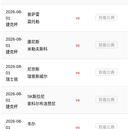
2026-08-
普萨雷
观看比赛
vs
01
莫托勒
捷克杯
2026-08-
康尼斯
观看比赛
vs
01
米勒夫斯科
捷克杯
2026-08-
尼奈斯
观看比赛
vs
01
瑞普斯威尔
瑞士挑
2026-08-
SK斯拉尼
观看比赛
vs
01
索科尔布洛赞尼
捷克杯
2026-08-
韦尔
观看比赛
vs
01