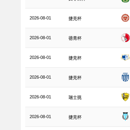
2026-08-01
捷克杯
2026-08-01
德青杯
2026-08-01
捷克杯
2026-08-01
捷克杯
2026-08-01
瑞士挑
2026-08-01
捷克杯