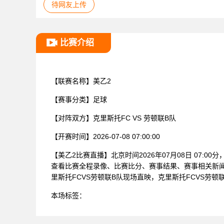
待网友上传
比赛介绍
【联赛名称】
美乙2
【赛事分类】
足球
【对阵双方】
克里斯托FC VS 劳顿联B队
【开赛时间】
2026-07-08 07:00:00
【美乙2比赛直播】北京时间2026年07月08日 07:
查看比赛全程录像、比赛比分、赛事结果、赛事相关新闻
里斯托FCVS劳顿联B队现场直映，克里斯托FCVS劳顿
本场标签：