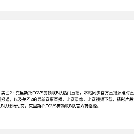
00分，美乙2 : 克里斯托FCVS劳顿联B队热门直播。本站同步官方直播
报道，以及美乙2的最新赛事直播，比赛录像，比赛视频下载，精彩片段集
联B队球场动态，克里斯托FCVS劳顿联B队官方转播源。