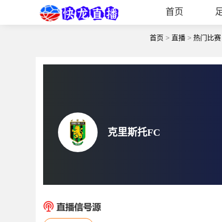
首页
首页
>
直播
>
热门比赛
克里斯托FC