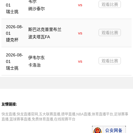
韦尔
观看比赛
vs
01
纳沙泰尔
瑞士挑
2026-08-
斯巴达克普里布兰
观看比赛
vs
01
波夫塔瓦FA
捷克杯
2026-08-
伊韦尔东
观看比赛
vs
01
卡洛治
瑞士挑
友情链接:
快龙直播,快龙直播官网,五大联赛直播,德甲直播,NBA直播,体育直播平台,足球赛事
直播,篮球赛事直播,免费体育直播,在线观赛平台