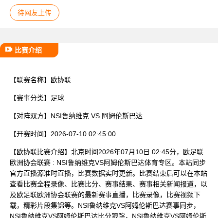
待网友上传
比赛介绍
【联赛名称】
欧协联
【赛事分类】
足球
【对阵双方】
NSI鲁纳维克 VS 阿姆伦斯巴达
【开赛时间】
2026-07-10 02:45:00
【欧协联比赛介绍】北京时间2026年07月10日 02:45分，欧足联
欧洲协会联赛 : NSI鲁纳维克VS阿姆伦斯巴达体育专区。本站同步
官方直播源准时直播，比赛数据实时更新。比赛结束后可以在本站
查看比赛全程录像、比赛比分、赛事结果、赛事相关新闻报道，以
及欧足联欧洲协会联赛的最新赛事直播，比赛录像，比赛视频下
载，精彩片段集锦等。NSI鲁纳维克VS阿姆伦斯巴达赛事同步，
NSI鲁纳维克VS阿姆伦斯巴达比分跟踪，NSI鲁纳维克VS阿姆伦斯