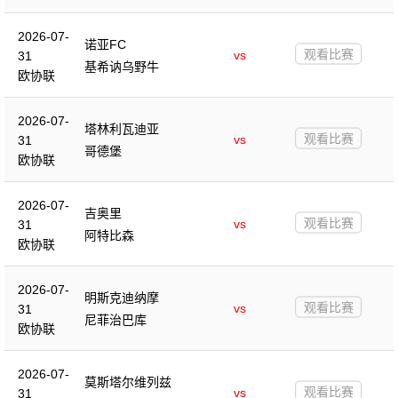
2026-07-
诺亚FC
观看比赛
vs
31
基希讷乌野牛
欧协联
2026-07-
塔林利瓦迪亚
观看比赛
vs
31
哥德堡
欧协联
2026-07-
吉奥里
观看比赛
vs
31
阿特比森
欧协联
2026-07-
明斯克迪纳摩
观看比赛
vs
31
尼菲治巴库
欧协联
2026-07-
莫斯塔尔维列兹
观看比赛
vs
31