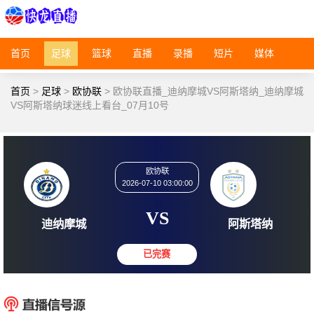
首页
足球
篮球
直播
录播
短片
媒体
首页
>
足球
>
欧协联
>
欧协联直播_迪纳摩城VS阿斯塔纳_迪纳摩城
VS阿斯塔纳球迷线上看台_07月10号
欧协联
2026-07-10 03:00:00
VS
迪纳摩城
阿斯
已完赛