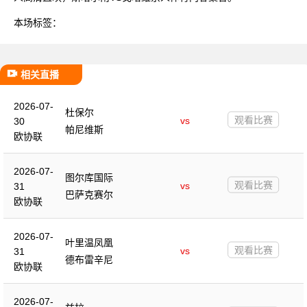
本场标签：
相关直播
2026-07-
杜保尔
观看比赛
vs
30
帕尼维斯
欧协联
2026-07-
图尔库国际
观看比赛
vs
31
巴萨克赛尔
欧协联
2026-07-
叶里温凤凰
观看比赛
vs
31
德布雷辛尼
欧协联
2026-07-