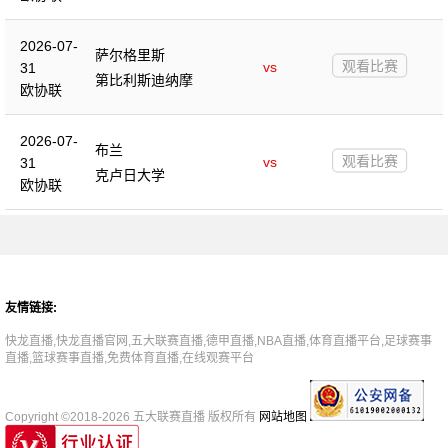
2026-07-
萨尔格里斯
观看比赛
vs
31
第比利斯迪纳摩
欧协联
2026-07-
布兰
观看比赛
vs
31
克卢日大学
欧协联
友情链接:
快龙直播,快龙直播官网,五大联赛直播,德甲直播,NBA直播,体育直播平台,足球赛事
直播,篮球赛事直播,免费体育直播,在线观赛平台
Copyright ©2018-2026 五大联赛直播 版权所有
网站地图