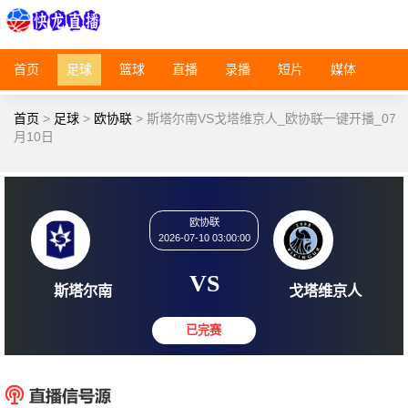
首页
足球
篮球
直播
录播
短片
媒体
首页
>
足球
>
欧协联
>
斯塔尔南VS戈塔维京人_欧协联一键开播_07
月10日
欧协联
2026-07-10 03:00:00
VS
斯塔尔南
戈塔维
已完赛