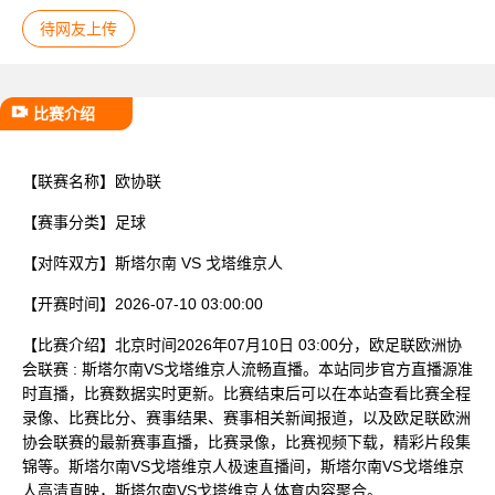
待网友上传
比赛介绍
【联赛名称】
欧协联
【赛事分类】
足球
【对阵双方】
斯塔尔南 VS 戈塔维京人
【开赛时间】
2026-07-10 03:00:00
【比赛介绍】北京时间2026年07月10日 03:00分，欧足联欧洲协
会联赛 : 斯塔尔南VS戈塔维京人流畅直播。本站同步官方直播源准
时直播，比赛数据实时更新。比赛结束后可以在本站查看比赛全程
录像、比赛比分、赛事结果、赛事相关新闻报道，以及欧足联欧洲
协会联赛的最新赛事直播，比赛录像，比赛视频下载，精彩片段集
锦等。斯塔尔南VS戈塔维京人极速直播间，斯塔尔南VS戈塔维京
人高清直映，斯塔尔南VS戈塔维京人体育内容聚合。