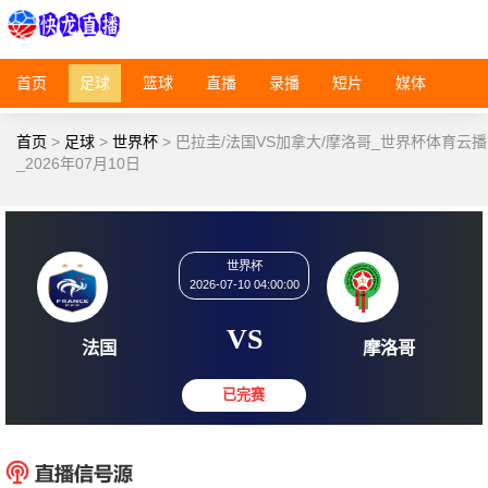
首页
足球
篮球
直播
录播
短片
媒体
首页
>
足球
>
世界杯
>
巴拉圭/法国VS加拿大/摩洛哥_世界杯体育云播
_2026年07月10日
世界杯
2026-07-10 04:00:00
VS
法国
摩洛
已完赛