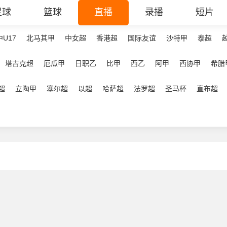
足球
篮球
直播
录播
短片
中U17
北马其甲
中女超
香港超
国际友谊
沙特甲
泰超
塔吉克超
厄瓜甲
日职乙
比甲
西乙
阿甲
西协甲
希腊
超
立陶甲
塞尔超
以超
哈萨超
法罗超
圣马杯
直布超