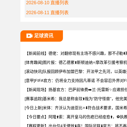
2026-08-10 直播列表
2026-08-11 直播列表
足球资讯
【新闻前线】德佬：对翻修现有主场不感兴趣，那不✌️勒⬇️
[体育趣闻]图片报：德乙德累⬆️斯顿迪纳⭐摩改革引援考察
[滚动快讯]队报回顾伊布加盟巴黎：开法甲之先河，以英雄
[意甲]FIFA官方：仍将全力支持因凡蒂诺 不会容忍外界对FI
【新闻现场】扬基官方：巴萨前锋费➡️兰·托雷斯✨应邀担
[赛事追踪]基米希：我总是称金玟⬆️哉为“防守怪兽”，他完
[今日上新]米体：齐沃认为迪亚比⭐⬇️符合战术要求，国米
【今日要点】阿隆⬆️索：离开皇马的伤疤已经痊愈⬆️，⚽
【赛程更新】出台仅4天便放⬇️弃！国际足联⬇️官方：将不