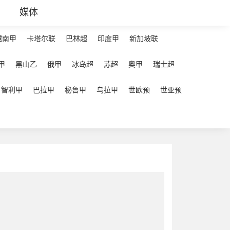
媒体
越南甲
卡塔尔联
巴林超
印度甲
新加坡联
甲
黑山乙
俄甲
冰岛超
苏超
奥甲
瑞士超
智利甲
巴拉甲
秘鲁甲
乌拉甲
世欧预
世亚预