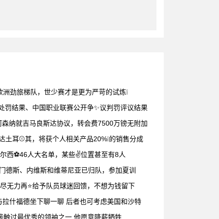
欧洲劲旅梯队，世少赛才是更为严苛的试炼❕
✨判处罚结果、中国职业联赛公开争✨议判罚评议结果
森纳就吉马良斯达协议，转会费7500万镑无附加
达土耳⚾其，将获个人相关产品20%❕的销售分成
尔西⚽46人大名单，某些✌️位置甚至有8人
、门德斯、内维斯和维蒂尼亚已归队，参加夏训
耗尽无力再⭐给予队员球迷回馈，不想为钱留下
与拉什福德坐下聊一聊 后者也可考虑美国和沙特
我接触过最优秀的领袖之一 他愿意降薪牺牲