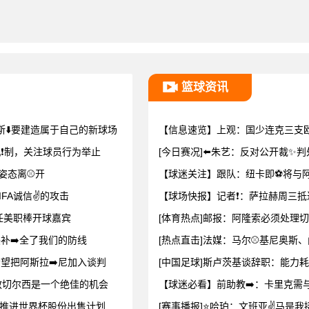
篮球资讯
斯⬇️要建造属于自己的新球场
【信息速览】上观：国少连克三支
机❗制，关注球员行为举止
[今日赛况]⬅️朱艺：反对公开裁
姿态离⚾开
【球迷关注】跟队：纽卡即⚽将与阿
FA诚信✌️的攻击
【球场快报】记者❗：萨拉赫周三抵
任美职棒开球嘉宾
[体育热点]邮报：阿隆索必须处理切
美补➡️全了我们的防线
[热点直击]法媒：马尔⚾基尼奥斯
希望把阿斯拉➡️尼加入谈判
[中国足球]斯卢茨基谈辞职：能力
执教切尔西是一个绝佳的机会
【球迷必看】前助教➡️：卡里克需
再推进世界杯股份出售计划
[赛事播报]⭐哈珀：文班亚✌️马是