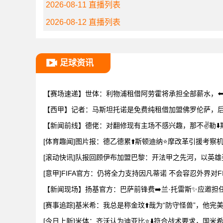
2026-08-11 直播列表
2026-08-12 直播列表
足球资讯
【赛场速递】世体：利物浦租借阿劳霍将承担全部薪水，⬅️
【西甲】记者：马斯坦托诺是免费纯租借加盟佛罗伦萨，后者
【新闻前线】德佬：对翻修现有主场不感兴趣，那不✌️勒⬇️
[体育趣闻]图片报：德乙德累⬆️斯顿迪纳⭐摩改革引援考察
[滚动快讯]队报回顾伊布加盟巴黎：开法甲之先河，以英雄
[意甲]FIFA官方：仍将全力支持因凡蒂诺 不会容忍外界对FI
【新闻现场】扬基官方：巴萨前锋费➡️兰·托雷斯✨应邀担
[赛事追踪]基米希：我总是称金玟⬆️哉为“防守怪兽”，他完
[今日上新]米体：齐沃认为迪亚比⭐⬇️符合战术要求，国米