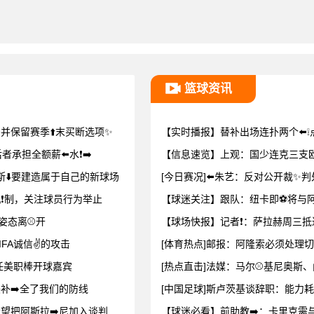
篮球资讯
并保留赛季⬆️末买断选项✨
【实时播报】替补出场连扑两个⬅️
承担全额薪⬅️水❗➡️
【信息速览】上观：国少连克三支
斯⬇️要建造属于自己的新球场
[今日赛况]⬅️朱艺：反对公开裁
机❗制，关注球员行为举止
【球迷关注】跟队：纽卡即⚽将与阿
姿态离⚾开
【球场快报】记者❗：萨拉赫周三抵
FA诚信✌️的攻击
[体育热点]邮报：阿隆索必须处理切
任美职棒开球嘉宾
[热点直击]法媒：马尔⚾基尼奥斯
美补➡️全了我们的防线
[中国足球]斯卢茨基谈辞职：能力
希望把阿斯拉➡️尼加入谈判
【球迷必看】前助教➡️：卡里克需