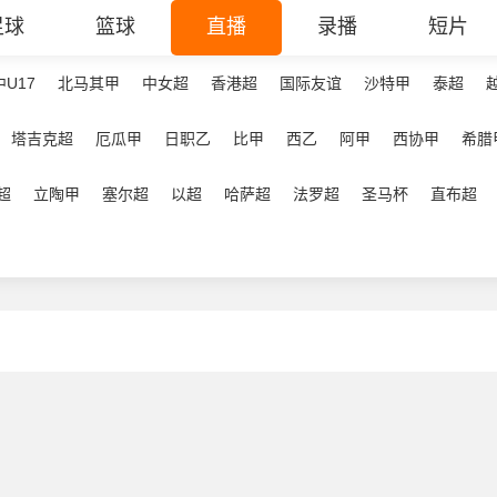
足球
篮球
直播
录播
短片
中U17
北马其甲
中女超
香港超
国际友谊
沙特甲
泰超
塔吉克超
厄瓜甲
日职乙
比甲
西乙
阿甲
西协甲
希腊
超
立陶甲
塞尔超
以超
哈萨超
法罗超
圣马杯
直布超