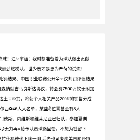
❕点球！江✨宇涵：我时刻准备着为球队做出贡献
欧洲劲旅梯队，世少赛才是更为严苛的试炼❕
✨判处罚结果、中国职业联赛公开争✨议判罚评议结果
森纳就吉马良斯达协议，转会费7500万镑无附加
达土耳⚾其，将获个人相关产品20%❕的销售分成
尔西⚽46人大名单，某些✌️位置甚至有8人
、门德斯、内维斯和维蒂尼亚已归队，参加夏训
耗尽无力再⭐给予队员球迷回馈，不想为钱留下
与拉什福德坐下聊一聊 后者也可考虑美国和沙特