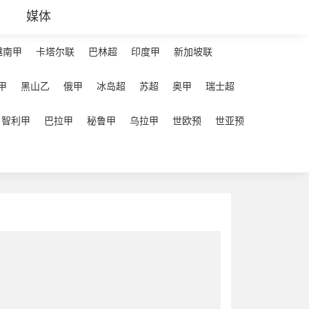
媒体
越南甲
卡塔尔联
巴林超
印度甲
新加坡联
甲
黑山乙
俄甲
冰岛超
苏超
奥甲
瑞士超
智利甲
巴拉甲
秘鲁甲
乌拉甲
世欧预
世亚预